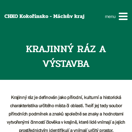
CHKO Kokořínsko - Máchův kraj
menu
KRAJINNÝ RÁZ A
VÝSTAVBA
Krajinný ráz je definován jako přírodní, kulturní a historická
charakteristika určitého místa či oblasti. Tvoří jej tedy soubor
přírodních podmínek a znaků společně se znaky a hodnotami
vytvořenými činností člověka v krajině, které lidé vnímají a jejich
prostřednictvím identifikují a vnímají určitý prostor.