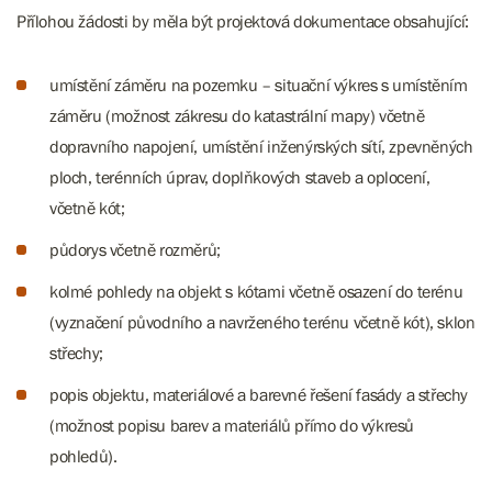
​​​​​​Přílohou žádosti by měla být projektová dokumentace obsahující:
umístění záměru na pozemku – situační výkres s umístěním
záměru (možnost zákresu do katastrální mapy) včetně
dopravního napojení, umístění inženýrských sítí, zpevněných
ploch, terénních úprav, doplňkových staveb a oplocení,
včetně kót;
půdorys včetně rozměrů;
kolmé pohledy na objekt s kótami včetně osazení do terénu
(vyznačení původního a navrženého terénu včetně kót), sklon
střechy;
popis objektu, materiálové a barevné řešení fasády a střechy
(možnost popisu barev a materiálů přímo do výkresů
pohledů).