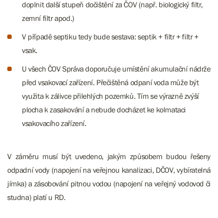
doplnit další stupeň dočištění za ČOV (např. biologický filtr,
zemní filtr apod.)
V případě septiku tedy bude sestava: septik + filtr + filtr +
vsak.
U všech ČOV Správa doporučuje umístění akumulační nádrže
před vsakovací zařízení. Přečištěná odpaní voda může být
využita k zálivce přilehlých pozemků. Tím se výrazně zvýší
plocha k zasakování a nebude docházet ke kolmataci
vsakovacího zařízení.
​​​​​​​V záměru musí být uvedeno, jakým způsobem budou řešeny
odpadní vody (napojení na veřejnou kanalizaci, DČOV, vybíratelná
jímka) a zásobování pitnou vodou (napojení na veřejný vodovod či
studna) platí u RD.