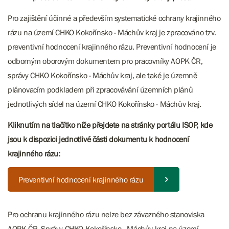
Pro zajištění účinné a především systematické ochrany krajinného
rázu na území CHKO Kokořínsko - Máchův kraj je zpracováno tzv.
preventivní hodnocení krajinného rázu. Preventivní hodnocení je
odborným oborovým dokumentem pro pracovníky AOPK ČR,
správy CHKO Kokořínsko - Máchův kraj, ale také je územně
plánovacím podkladem při zpracovávání územních plánů
jednotlivých sídel na území CHKO Kokořínsko - Máchův kraj.
Kliknutím na tlačítko níže přejdete na stránky portálu ISOP, kde
jsou k dispozici jednotlivé části dokumentu k hodnocení
krajinného rázu:
Preventivní hodnocení krajinného rázu
Pro ochranu krajinného rázu nelze bez závazného stanoviska
AOPK ČR, Správy CHKO Kokořínsko - Máchův kraj na území