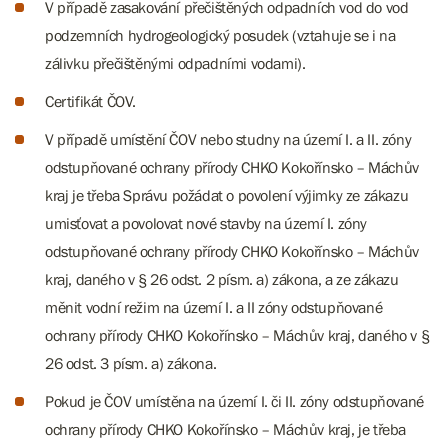
V případě zasakování přečištěných odpadních vod do vod
podzemních hydrogeologický posudek (vztahuje se i na
zálivku přečištěnými odpadními vodami).
Certifikát ČOV.
V případě umístění ČOV nebo studny na území I. a II. zóny
odstupňované ochrany přírody CHKO Kokořínsko – Máchův
kraj je třeba Správu požádat o povolení výjimky ze zákazu
umisťovat a povolovat nové stavby na území I. zóny
odstupňované ochrany přírody CHKO Kokořínsko – Máchův
kraj, daného v § 26 odst. 2 písm. a) zákona, a ze zákazu
měnit vodní režim na území I. a II zóny odstupňované
ochrany přírody CHKO Kokořínsko – Máchův kraj, daného v §
26 odst. 3 písm. a) zákona.
Pokud je ČOV umístěna na území I. či II. zóny odstupňované
ochrany přírody CHKO Kokořínsko – Máchův kraj, je třeba