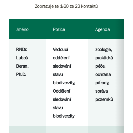
Zobrazuje se 1-20 ze 23 kontaktů
Jméno
Pozice
Agenda
RNDr.
Vedoucí
zoologie,
Luboš
oddělení
praktická
Beran,
sledování
péče,
Ph.D.
stavu
ochrana
biodiverzity,
přírody,
Oddělení
správa
sledování
pozemků
stavu
biodiverzity