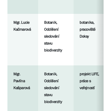
Mgr. Lucie
Botanik,
botanika,
Kačmarová
Oddělení
pracoviště
sledování
Doksy
stavu
biodiverzity
Mgr.
Botanik,
projekt LIFE,
Pavlína
Oddělení
práce s
Kašparová
sledování
veřejností
stavu
biodiverzity