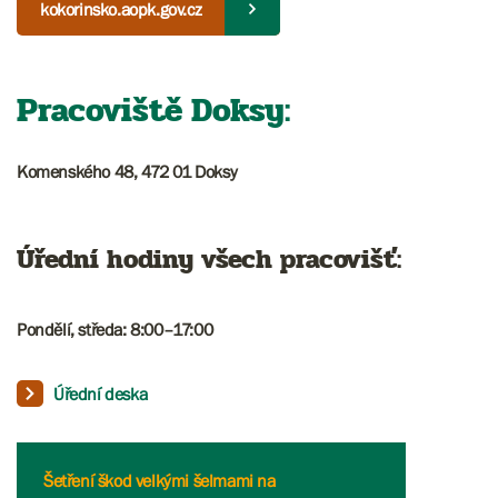
kokorinsko.aopk.gov.cz
Pracoviště Doksy:
Komenského 48, 472 01 Doksy
Úřední hodiny všech pracovišť:
Pondělí, středa: 8:00–17:00​​​​​
Úřední deska
Šetření škod velkými šelmami na