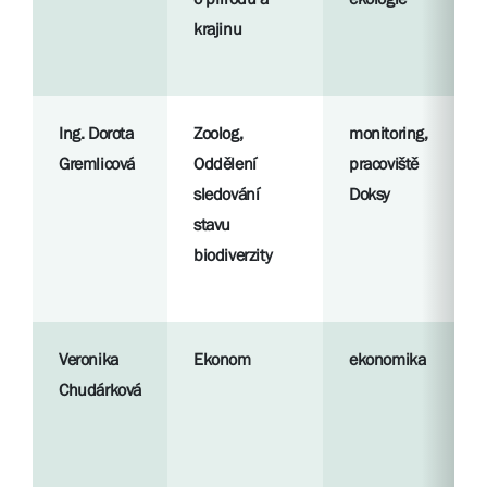
krajinu
Ing. Dorota
Zoolog,
monitoring,
Gremlicová
Oddělení
pracoviště
sledování
Doksy
stavu
biodiverzity
Veronika
Ekonom
ekonomika
Chudárková