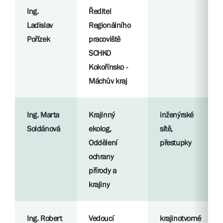
Ing.
Ředitel
Ladislav
Regionálního
Pořízek
pracoviště
SCHKO
Kokořínsko -
Máchův kraj
Ing. Marta
Krajinný
inženýrské
Soldánová
ekolog,
sítě,
Oddělení
přestupky
ochrany
přírody a
krajiny
Ing. Robert
Vedoucí
krajinotvorné