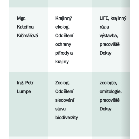
Mgr.
Krajinný
LIFE, krajinný
Kateřina
ekolog,
ráz a
Krčmářová
Oddělení
výstavba,
ochrany
pracoviště
přírody a
Doksy
krajiny
Ing. Petr
Zoolog,
zoologie,
Lumpe
Oddělení
ornitologie,
sledování
pracoviště
stavu
Doksy
biodiverzity