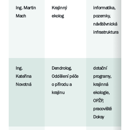
Ing. Martin
Krajinný
informatika,
Mach
ekolog
pozemky,
návštěvnická
infrastruktura
Ing.
Dendrolog,
dotační
Kateřina
Oddělení péče
programy,
Novotná
o přírodu a
krajinná
krajinu
ekologie,
OPŽP,
pracoviště
Doksy