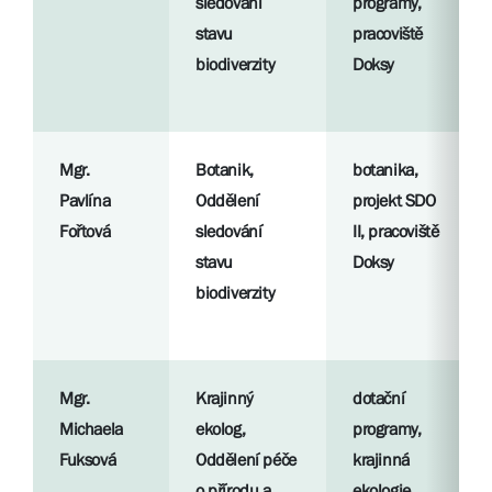
sledování
programy,
stavu
pracoviště
biodiverzity
Doksy
Mgr.
Botanik,
botanika,
Pavlína
Oddělení
projekt SDO
Fořtová
sledování
II, pracoviště
stavu
Doksy
biodiverzity
Mgr.
Krajinný
dotační
Michaela
ekolog,
programy,
Fuksová
Oddělení péče
krajinná
o přírodu a
ekologie