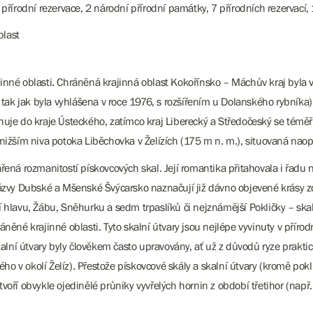
 přírodní rezervace, 2 národní přírodní památky, 7 přírodních rezervací
blast
inné oblasti. Chráněná krajinná oblast Kokořínsko – Máchův kraj byla 
ást, tak jak byla vyhlášena v roce 1976, s rozšířením u Dolanského rybník
je do kraje Ústeckého, zatímco kraj Liberecký a Středočeský se téměř 
ejnižším niva potoka Liběchovka v Želízích (175 m n. m.), situovaná nao
ená rozmanitostí pískovcových skal. Její romantika přitahovala i řadu
zvy Dubské a Mšenské Švýcarsko naznačují již dávno objevené krásy zde
ří hlavu, Žábu, Sněhurku a sedm trpaslíků či nejznámější Pokličky – ska
áněné krajinné oblasti. Tyto skalní útvary jsou nejlépe vyvinuty v přírodn
lní útvary byly člověkem často upravovány, ať už z důvodů ryze praktick
ho v okolí Želíz). Přestože pískovcové skály a skalní útvary (kromě pok
tvoří obvykle ojedinělé průniky vyvřelých hornin z období třetihor (např