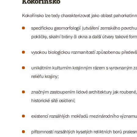
Kokořínsko
Kokořínsko lze tedy charakterizovat jako oblast pahorkatinn
specifickou geomorfologií (utváření zemského povrchu),
pokličky, skalní brány či okna a další útvary takové for
vysokou biologickou rozmanitostí způsobenou předevší
unikátním kulturním krajinným rázem s vyrovnaným za
reliéfu krajiny;
značným zastoupením lidové architektury jak roubené, 
historické sítě osídlení;
existencí rozsáhlých mokřadů mezinárodního významu v
přítomností rozsáhlých kyselých reliktních borů pralesn