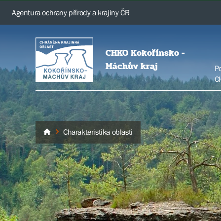
Agentura ochrany přírody a krajiny ČR
CHKO Kokořínsko -
Máchův kraj
P
C
Charakteristika oblasti
Kokořínsko - Máchův kraj