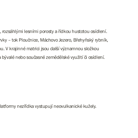
, rozsáhlými lesními porosty a řídkou hustotou osídlení.
 prvky – tok Ploučnice, Máchovo Jezero, Břehyňský rybník,
hu. V krajinné matrici jsou další významnou složkou
 bývalé nebo současné zemědělské využití či osídlení.
latformy nezřídka vystupují neovulkanické kužely.