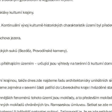
lávy kulturní krajiny.
 Kontinuální vývoj kulturně-historických charakteristik území byl pře
áchova jezera.
ckých suků (Bezděz, Provodínské kameny).
 přiléhajícím územím – určující jsou výhledy na terénní či kulturní dom
kolní krajinou, takže dnes zde najdeme řadu architektonicky unikátních 
eme zejména v severní části patřící do Libereckého kraje i hrázděné sta
amnějších fenoménů tohoto území jsou mokřady, a to především mokřady
ých mokřadů chráněných tzv. Ramsarskou úmluvou. Setkat se zde může
ahenní či běžnější prstnatec májový. Zajímavostí je, že se zde setkávaj