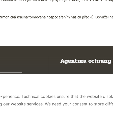
rmonická krajina formovaná hospodařením našich předků. Bohužel ne vž
Agentura ochrany 
Poznávám přírodu
Potřebuji vyřídit
Chráníme přírodu a krajinu
xperience. Technical cookies ensure that the website displa
Pečujeme o přírodu a krajinu
ng our website services. We need your consent to store dif
Dokumentujeme přírodu