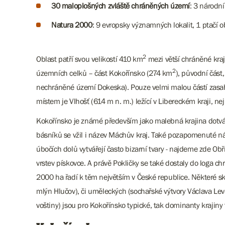
30 maloplošných zvláště chráněných území
: 3 národní
Natura 2000
: 9 evropsky významných lokalit, 1 ptačí o
2
Oblast patří svou velikostí 410 km
mezi větší chráněné kraj
2
územních celků – část Kokořínsko (274 km
​​​), původní č
nechráněné území Dokeska). Pouze velmi malou částí zasahu
místem je Vlhošť (614 m n. m.) ležící v Libereckém kraji, n
Kokořínsko je známé především jako malebná krajina dotvář
básníků se vžil i název Máchův kraj. Také pozapomenuté ná
úbočích dolů vytvářejí často bizarní tvary - najdeme zde Ob
vrstev pískovce. A právě Pokličky se také dostaly do loga chr
2000 ha řadí k těm největším v České republice. Některé ska
mlýn Hlučov), či uměleckých (sochařské výtvory Václava Levé
voštiny) jsou pro Kokořínsko typické, tak dominanty krajiny 