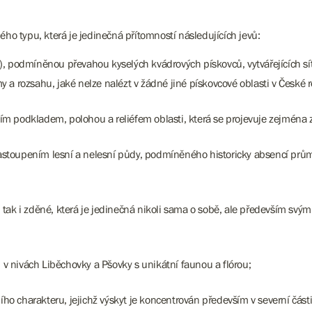
ého typu, která je jedinečná přítomností následujících jevů:
 podmíněnou převahou kyselých kvádrových pískovců, vytvářejících síť pl
my a rozsahu, jaké nelze nalézt v žádné jiné pískovcové oblasti v České 
m podkladem, polohou a reliéfem oblasti, která se projevuje zejména
stoupením lesní a nelesní půdy, podmíněného historicky absencí prů
tak i zděné, která je jedinečná nikoli sama o sobě, ale především svý
 nivách Liběchovky a Pšovky s unikátní faunou a flórou;
ího charakteru, jejichž výskyt je koncentrován především v severní části 