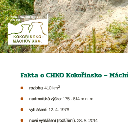
Fakta o CHKO Kokořínsko – Máchů
2
rozloha
: 410 km
nadmořská výška
: 175 - 614 m n. m.
vyhlášení
: 12. 4. 1976
nové vyhlášení (rozšíření)
: 28. 8. 2014