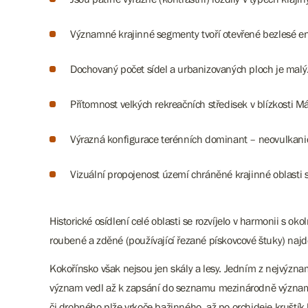
Významné krajinné segmenty tvoří otevřené bezlesé enk
Dochovaný počet sídel a urbanizovaných ploch je malý.
Přítomnost velkých rekreačních středisek v blízkosti M
Výrazná konfigurace terénních dominant – neovulkani
Vizuální propojenost území chráněné krajinné oblasti s
Historické osídlení celé oblasti se rozvíjelo v harmonii s o
roubené a zděné (používající řezané pískovcové štuky) najd
Kokořínsko však nejsou jen skály a lesy. Jedním z nejvýzn
význam vedl až k zapsání do seznamu mezinárodně významn
či drobného plže vrkoče bažinného, až po orchideje kruštík b