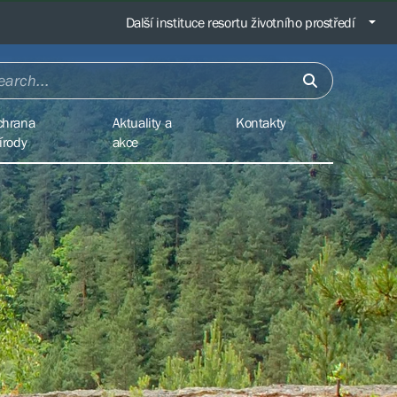
Další instituce resortu životního prostředí
chrana
Aktuality a
Kontakty
írody
akce