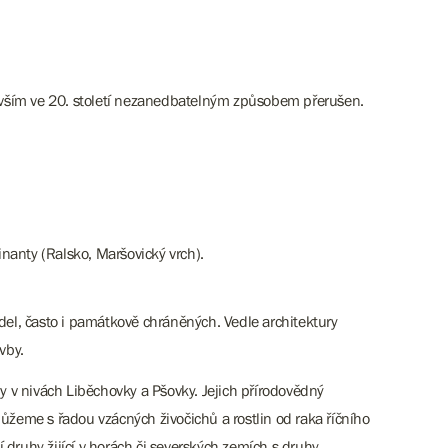
devším ve 20. století nezanedbatelným způsobem přerušen.
inanty (Ralsko, Maršovický vrch).
sídel, často i památkově chráněných. Vedle architektury
vby.
 v nivách Liběchovky a Pšovky. Jejich přírodovědný
me s řadou vzácných živočichů a rostlin od raka říčního
í druhy žijící v horách či severských zemích s druhy