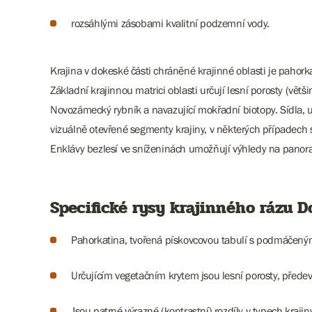
rozsáhlými zásobami kvalitní podzemní vody.
Krajina v dokeské části chráněné krajinné oblasti je pahorka
Základní krajinnou matrici oblasti určují lesní porosty (vět
Novozámecký rybník a navazující mokřadní biotopy. Sídla, u
vizuálně otevřené segmenty krajiny, v některých případech 
Enklávy bezlesí ve sníženinách umožňují výhledy na panora
Specifické rysy krajinného rázu 
Pahorkatina, tvořená pískovcovou tabulí s podmáčenými
Určujícím vegetačním krytem jsou lesní porosty, přede
Jsou patrné výrazné (kontrastní) rozdíly v typech kraj