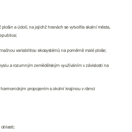
ošin a údolí, na jejichž hranách se vytvořila skalní města,
republice;
 značnou variabilitou ekosystémů na poměrně malé ploše;
myslu a rozumným zemědělským využíváním v závislosti na
m harmonickým propojením s okolní krajinou v rámci
oblasti;