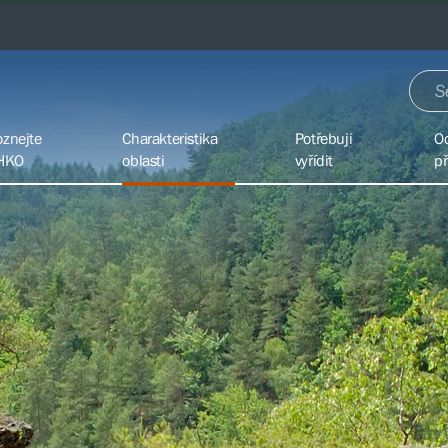
oznejte
Charakteristika
Potřebuji
O
HKO
oblasti
vyřídit
př