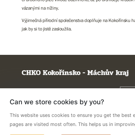
vázanými na nížiny.
Výjimečná přírodní společenstva doplňuje na Kokořínsku ha
jak by si to jistě zasloužila.
CHKO Kokořínsko - Máchův kraj
Poznejte CHKO
Charakteristika oblasti
Can we store cookies by you?
Ochrana přírody
This website uses cookies to ensure you get the best e
Potřebuji vyřídit
pages are visited most often. This helps us in improvi
Aktuality a akce