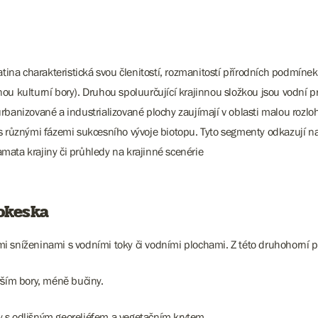
tina charakteristická svou členitostí, rozmanitostí přírodních podmínek
šinou kulturní bory). Druhou spoluurčující krajinnou složkou jsou vodní
rbanizované a industrializované plochy zaujímají v oblasti malou rozlo
s různými fázemi sukcesního vývoje biotopu. Tyto segmenty odkazují na
mata krajiny či průhledy na krajinné scenérie
Dokeska
 sníženinami s vodními toky či vodními plochami. Z této druhohorní p
vším bory, méně bučiny.
iny s odlišným georeliéfem a vegetačním krytem.