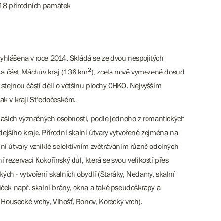
, 18 přírodních památek
vyhlášena v roce 2014. Skládá se ze dvou nespojitých
2
a) a část Máchův kraj (136 km
), zcela nově vymezené dosud
stejnou částí dělí o většinu plochy CHKO. Nejvyšším
pak v kraji Středočeském.
 našich význačných osobností, podle jednoho z romantických
jšího kraje. Přírodní skalní útvary vytvořené zejména na
lní útvary vzniklé selektivním zvětráváním různě odolných
í rezervaci Kokořínský důl, která se svou velikostí přes
ých - vytvoření skalních obydlí (Staráky, Nedamy, skalní
liček např. skalní brány, okna a také pseudoškrapy a
. Housecké vrchy, Vlhošť, Ronov, Korecký vrch).