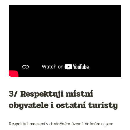
3/ Respektuji místní
obyvatele i ostatní turisty
Respektuji omezení v chráněném území. Vnímám a jsem