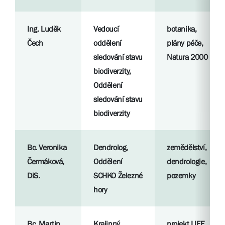
Ing. Luděk
Vedoucí
botanika,
Čech
oddělení
plány péče,
sledování stavu
Natura 2000
biodiverzity,
Oddělení
sledování stavu
biodiverzity
Bc. Veronika
Dendrolog,
zemědělství,
Čermáková,
Oddělení
dendrologie,
DiS.
SCHKO Železné
pozemky
hory
Bc. Martin
Krajinný
projekt LIFE,