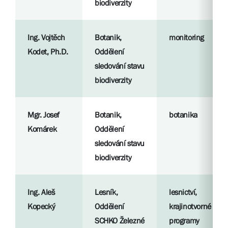
biodiverzity
Ing. Vojtěch
Botanik,
monitoring
Kodet, Ph.D.
Oddělení
sledování stavu
biodiverzity
Mgr. Josef
Botanik,
botanika
Komárek
Oddělení
sledování stavu
biodiverzity
Ing. Aleš
Lesník,
lesnictví,
Kopecký
Oddělení
krajinotvorné
SCHKO Železné
programy