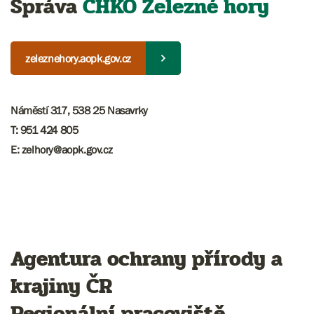
Správa
CHKO Železné hory
zeleznehory.aopk.gov.cz
Náměstí 317, 538 25 Nasavrky
T: 951 424 805
E: zelhory@aopk.gov.cz
Agentura ochrany přírody a
krajiny ČR
Regionální pracoviště