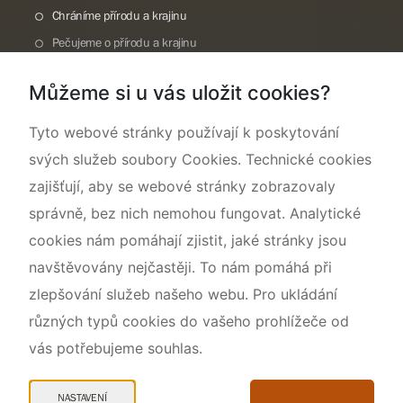
Chráníme přírodu a krajinu
Pečujeme o přírodu a krajinu
Dokumentujeme přírodu
Můžeme si u vás uložit cookies?
O nás
Tyto webové stránky používají k poskytování
svých služeb soubory Cookies. Technické cookies
zajišťují, aby se webové stránky zobrazovaly
správně, bez nich nemohou fungovat. Analytické
cookies nám pomáhají zjistit, jaké stránky jsou
navštěvovány nejčastěji. To nám pomáhá při
zlepšování služeb našeho webu. Pro ukládání
různých typů cookies do vašeho prohlížeče od
vás potřebujeme souhlas.
Mapa webu
Prohlášení o přístupnosti
NASTAVENÍ