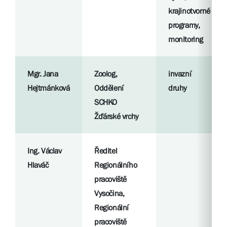
krajinotvorné
programy,
monitoring
Mgr. Jana
Zoolog,
invazní
Hejtmánková
Oddělení
druhy
SCHKO
Žďárské vrchy
Ing. Václav
Ředitel
Hlaváč
Regionálního
pracoviště
Vysočina,
Regionální
pracoviště