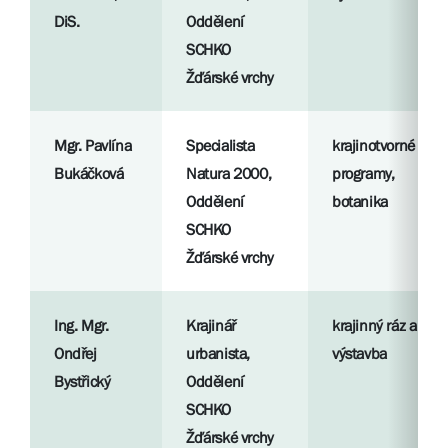
DiS.
Oddělení
SCHKO
Žďárské vrchy
Mgr. Pavlína
Specialista
krajinotvorné
Bukáčková
Natura 2000,
programy,
Oddělení
botanika
SCHKO
Žďárské vrchy
Ing. Mgr.
Krajinář
krajinný ráz a
Ondřej
urbanista,
výstavba
Bystřický
Oddělení
SCHKO
Žďárské vrchy