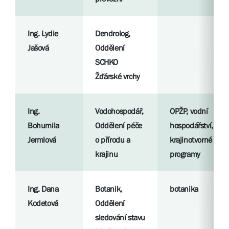
Ing. Lydie
Dendrolog,
Jašová
Oddělení
SCHKO
Žďárské vrchy
Ing.
Vodohospodář,
OPŽP, vodní
Bohumila
Oddělení péče
hospodářství,
Jermlová
o přírodu a
krajinotvorné
krajinu
programy
Ing. Dana
Botanik,
botanika
Kodetová
Oddělení
sledování stavu