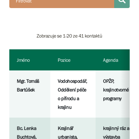
Filtrovat
Zobrazuje se 1-20 ze 41 kontaktů
Jméno
Pozice
Agenda
Mgr. Tomáš
Vodohospodář,
OPŽP,
Bartůšek
Oddělení péče
krajinotvorné
o přírodu a
programy
krajinu
Bc. Lenka
Krajinář
krajinný ráz a
Buchtová,
urbanista,
výstavba