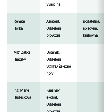
Vysočina
Renata
Asistent,
podatelna,
Horká
Oddělení
spisovna,
provozní
knihovna
Mgr. Záboj
Botanik,
Hrázský
Oddělení
SCHKO Železné
hory
Ing. Marie
Krajinný
Hudečková
ekolog,
Oddělení
provozní