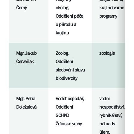
Černý
ekolog,
krajinotvorné
Oddělení péče
programy
o přírodu a
krajinu
Mgr. Jakub
Zoolog,
zoologie
Červeňák
Oddělení
sledování stavu
biodiverzity
Mgr. Petra
Vodohospodář,
vodní
Doležalová
Oddělení
hospodářství,
SCHKO
rybníkářství,
Žďárské vrchy
náhrady
újem,