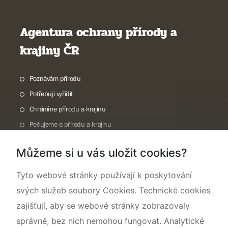
Agentura ochrany přírody a
krajiny ČR
Poznávám přírodu
Potřebuji vyřídit
Chráníme přírodu a krajinu
Pečujeme o přírodu a krajinu
Dokumentujeme přírodu
Můžeme si u vás uložit cookies?
O nás
Tyto webové stránky používají k poskytování
svých služeb soubory Cookies. Technické cookies
zajišťují, aby se webové stránky zobrazovaly
správně, bez nich nemohou fungovat. Analytické