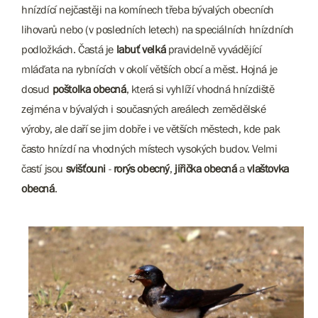
hnízdící nejčastěji na komínech třeba bývalých obecních
lihovarů nebo (v posledních letech) na speciálních hnízdních
podložkách. Častá je
labuť velká
pravidelně vyvádějící
mláďata na rybnících v okolí větších obcí a měst. Hojná je
dosud
poštolka obecná
, která si vyhlíží vhodná hnízdiště
zejména v bývalých i současných areálech zemědělské
výroby, ale daří se jim dobře i ve větších městech, kde pak
často hnízdí na vhodných místech vysokých budov. Velmi
častí jsou
svišťouni
-
rorýs obecný
,
jiřička obecná
a
vlaštovka
obecná
.