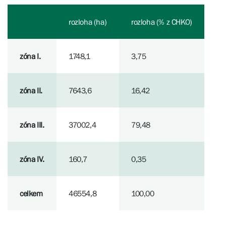
rozloha (ha)
rozloha (% z CHKO)
zóna I.
​​​​​​​1748,1
3,75
zóna II.
7643,6
16,42
zóna III.
37002,4
79,48
zóna IV.
​​​​​​​160,7
0,35
celkem
46554,8
100,00