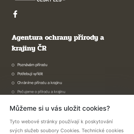
Agentura ochrany přírody a
krajiny ČR
Poznávám přírodu
Potřebuji vyřídit
Chráníme přírodu a krajinu
Pečujeme o přírodu a krajinu
Dokumentujeme přírodu
Můžeme si u vás uložit cookies?
O nás
Tyto webové stránky používají k poskytování
svých služeb soubory Cookies. Technické cookies