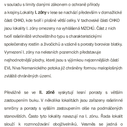
v souladu s limity danými zákonem o ochraně přírody
a krajiny.Lokality
I. zóny
v lese se nachází především v domažlické
části CHKO, kde tvoří i plošně větší celky. V tachovské části CHKO
jsou lokality I. zóny omezeny na vyhlášená MZCHÚ. Část z nich
tvoří rašeliniště vrchovištního typu s charakteristickými
společenstvy rostlin a živočichů a vzácně s porosty borovice blatky.
Vymezení I. zóny na nelesních pozemcích představuje
nejhodnotnější plochy, které jsou s výjimkou nejcennějších částí
EVL Niva Nemanického potoka již chráněny formou maloplošných
zvláště chráněných území.
Převážně se ve
II. zóně
vyskytují lesní porosty s větším
zastoupením buku. V několika lokalitách jsou zařazeny rašelinné
smrčiny a porosty s vyšším zastoupením olše na podmáčených
stanovištích. Často tyto lokality navazují na I. zónu. Řada lokalit
slouží k rozmnožování obojživelníků. Vesměs se jedná o