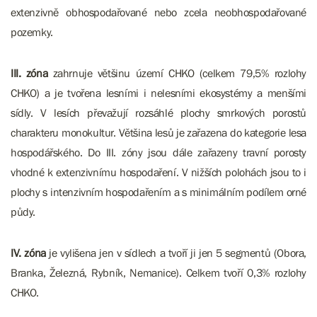
extenzivně obhospodařované nebo zcela neobhospodařované
pozemky.
III. zóna
zahrnuje většinu území CHKO (celkem 79,5% rozlohy
CHKO) a je tvořena lesními i nelesními ekosystémy a menšími
sídly. V lesích převažují rozsáhlé plochy smrkových porostů
charakteru monokultur. Většina lesů je zařazena do kategorie lesa
hospodářského. Do III. zóny jsou dále zařazeny travní porosty
vhodné k extenzivnímu hospodaření. V nižších polohách jsou to i
plochy s intenzivním hospodařením a s minimálním podílem orné
půdy.
IV. zóna
je vylišena jen v sídlech a tvoří ji jen 5 segmentů (Obora,
Branka, Železná, Rybník, Nemanice). Celkem tvoří 0,3% rozlohy
CHKO.