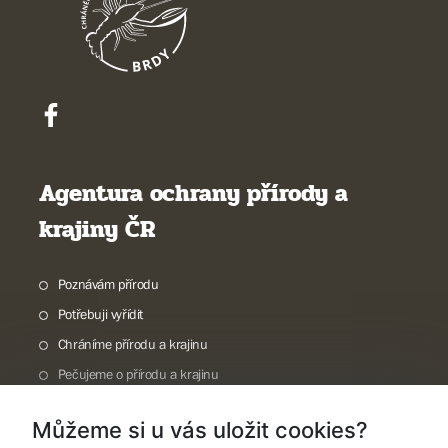
Agentura ochrany přírody a
krajiny ČR
Poznávám přírodu
Potřebuji vyřídit
Chráníme přírodu a krajinu
Pečujeme o přírodu a krajinu
Dokumentujeme přírodu
Můžeme si u vás uložit cookies?
O nás