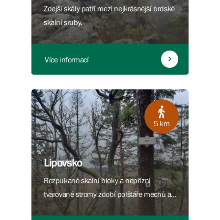
Zdejší skály patří mezi nejkrásnější brdské
skalní sruby.
Více informací
5 km
Lipovsko
Rozpukané skalní bloky a nepřízní
tvarované stromy zdobí polštáře mechů a
lišejníků.