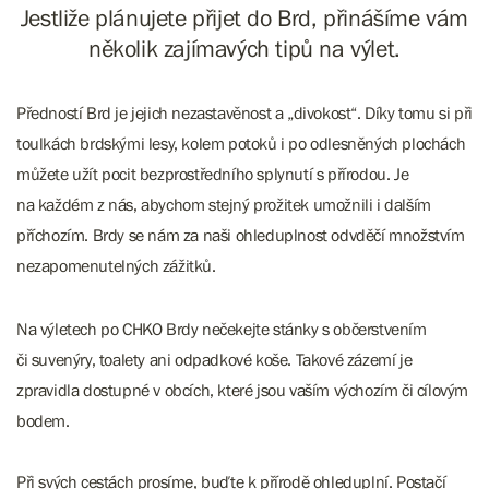
Jestliže plánujete přijet do Brd, přinášíme vám
několik zajímavých tipů na výlet.
Předností Brd je jejich nezastavěnost a „divokost“. Díky tomu si při
toulkách brdskými lesy, kolem potoků i po odlesněných plochách
můžete užít pocit bezprostředního splynutí s přírodou. Je
na každém z nás, abychom stejný prožitek umožnili i dalším
příchozím. Brdy se nám za naši ohleduplnost odvděčí množstvím
nezapomenutelných zážitků.
Na výletech po CHKO Brdy nečekejte stánky s občerstvením
či suvenýry, toalety ani odpadkové koše. Takové zázemí je
zpravidla dostupné v obcích, které jsou vaším výchozím či cílovým
bodem.
Při svých cestách prosíme, buďte k přírodě ohleduplní. Postačí