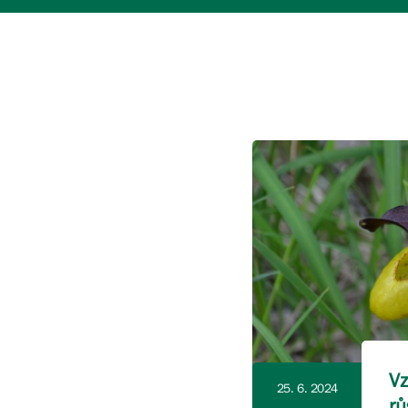
Vz
25. 6. 2024
rů