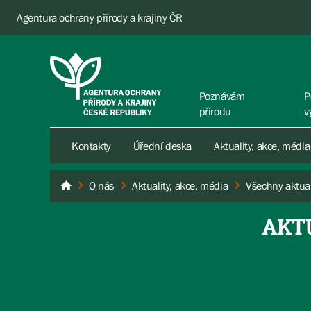
Agentura ochrany přírody a krajiny ČR
Poznávám
P
přírodu
v
Kontakty
Úřední deska
Aktuality, akce, média
O nás
Aktuality, akce, média
Všechny aktual
AOPK ČR
AKT