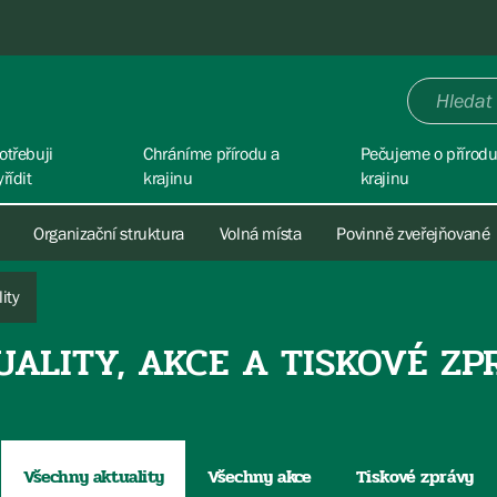
otřebuji
Chráníme přírodu a
Pečujeme o přírodu
yřídit
krajinu
krajinu
Organizační struktura
Volná místa
Povinně zveřejňované
ity
UALITY, AKCE A TISKOVÉ ZP
Všechny aktuality
Všechny akce
Tiskové zprávy