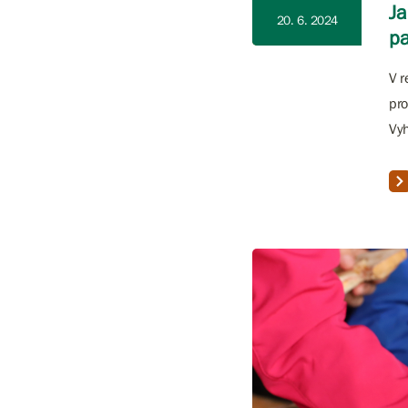
Ja
20. 6. 2024
pa
V r
pro
Vyh