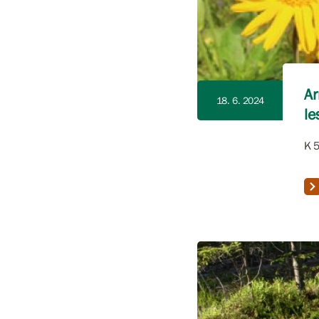
Ar
18. 6. 2024
le
K 5