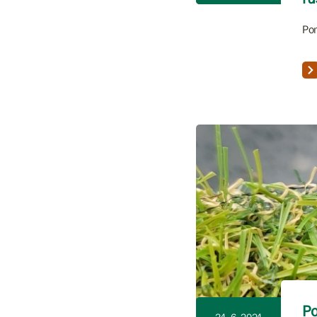
Pom
Po