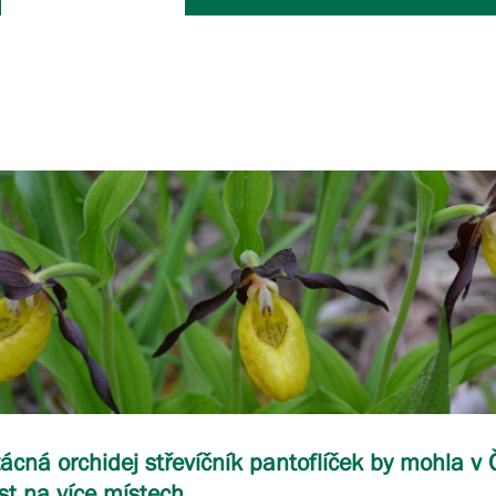
ácná orchidej střevíčník pantoflíček by mohla v 
st na více místech