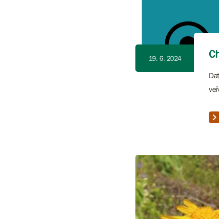
Ch
19. 6. 2024
Dat
veř