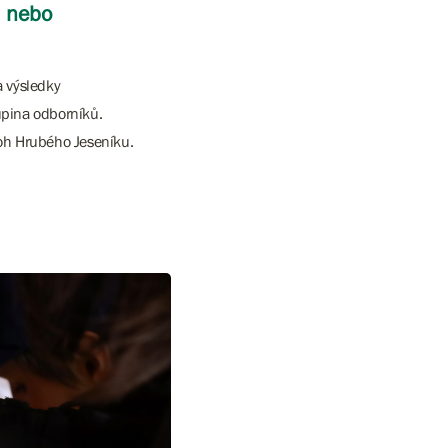
, nebo
a výsledky
upina odborníků.
loh Hrubého Jeseníku.