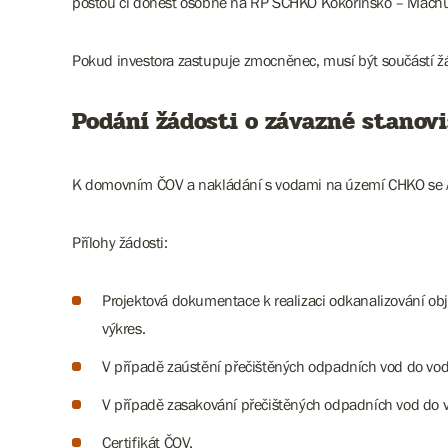
poštou či donést osobně na RP SCHKO Kokořínsko – Máchův 
Pokud investora zastupuje zmocněnec, musí být součástí ž
Podání žádosti o závazné stanov
K domovním ČOV a nakládání s vodami na území CHKO se AO
Přílohy žádosti:
Projektová dokumentace k realizaci odkanalizování obj
výkres.
V případě zaústění přečištěných odpadních vod do vod
V případě zasakování přečištěných odpadních vod do 
Certifikát ČOV.