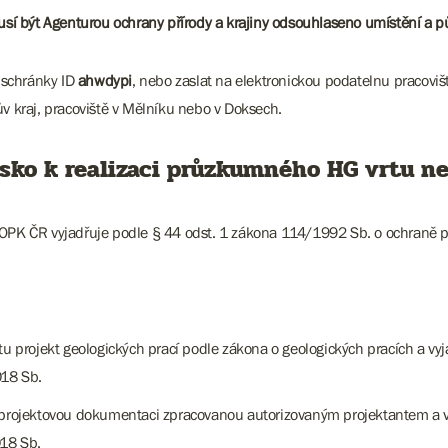
sí být Agenturou ochrany přírody a krajiny odsouhlaseno umístění a 
 schránky ID
ahwdypi
, nebo zaslat na elektronickou podatelnu pracovi
kraj, pracoviště v Mělníku nebo v Doksech.
isko k realizaci průzkumného HG vrtu 
K ČR vyjadřuje podle § 44 odst. 1 zákona 114/1992 Sb. o ochraně pří
projekt geologických prací podle zákona o geologických pracích a vyj
018 Sb.
y projektovou dokumentaci zpracovanou autorizovaným projektantem a v
018 Sb.