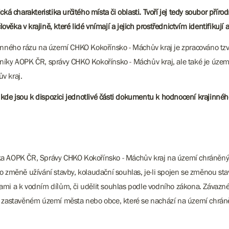
orická charakteristika určitého místa či oblasti. Tvoří jej tedy soubor 
ověka v krajině, které lidé vnímají a jejich prostřednictvím identifikují a
inného rázu na území CHKO Kokořínsko - Máchův kraj je zpracováno tzv.
ky AOPK ČR, správy CHKO Kokořínsko - Máchův kraj, ale také je úze
v kraj.
, kde jsou k dispozici jednotlivé části dokumentu k hodnocení krajinnéh
a AOPK ČR, Správy CHKO Kokořínsko - Máchův kraj na území chráněných
o změně užívání stavby, kolaudační souhlas, je-li spojen se změnou stav
mi a k vodním dílům, či udělit souhlas podle vodního zákona. Závazné 
v zastavěném území města nebo obce, které se nachází na území chráněné