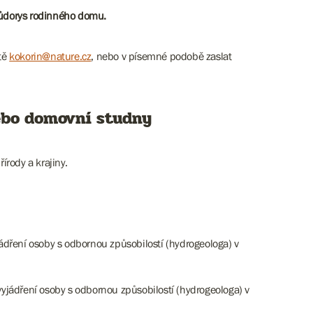
půdorys rodinného domu.
ště
kokorin@nature.cz
, nebo v písemné podobě zaslat
nebo domovní studny
rody a krajiny.
ádření osoby s odbornou způsobilostí (hydrogeologa) v
yjádření osoby s odbornou způsobilostí (hydrogeologa) v