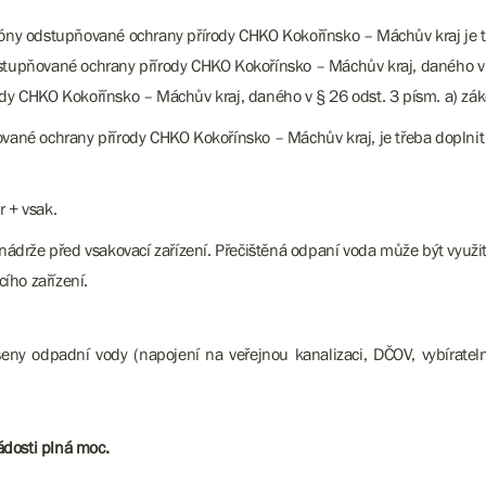
 zóny odstupňované ochrany přírody CHKO Kokořínsko – Máchův kraj je 
dstupňované ochrany přírody CHKO Kokořínsko – Máchův kraj, daného v 
ody CHKO Kokořínsko – Máchův kraj, daného v § 26 odst. 3 písm. a) zá
vané ochrany přírody CHKO Kokořínsko – Máchův kraj, je třeba doplnit da
r + vsak.
rže před vsakovací zařízení. Přečištěná odpaní voda může být využita
ího zařízení.
ešeny odpadní vody (napojení na veřejnou kanalizaci, DČOV, vybírate
ádosti plná moc.