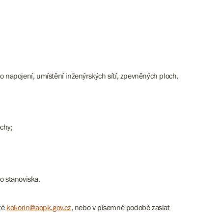
napojení, umístění inženýrských sítí, zpevněných ploch,
chy;
o stanoviska.
ště
kokorin@aopk.gov.cz
, nebo v písemné podobě zaslat