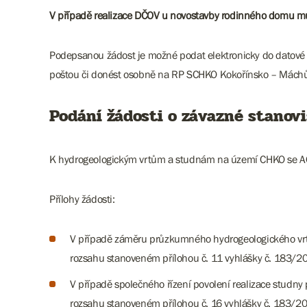
V případě realizace DČOV u novostavby rodinného domu mu
Podepsanou žádost je možné podat elektronicky do datové
poštou či donést osobně na RP SCHKO Kokořínsko – Máchův 
Podání žádosti o závazné stanov
K hydrogeologickým vrtům a studnám na území CHKO se AOP
Přílohy žádosti:
V případě záměru průzkumného hydrogeologického vrtu 
rozsahu stanoveném přílohou č. 11 vyhlášky č. 183/2
V případě společného řízení povolení realizace studn
rozsahu stanoveném přílohou č. 16 vyhlášky č. 183/2