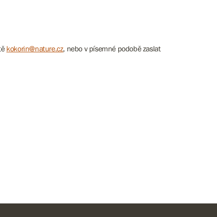
ště
kokorin@nature.cz
, nebo v písemné podobě zaslat