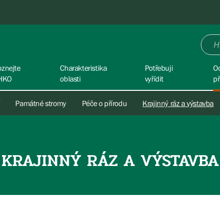
oznejte
Charakteristika
Potřebuji
O
HKO
oblasti
vyřídit
př
Památné stromy
Péče o přírodu
Krajinný ráz a výstavba
KRAJINNÝ RÁZ A VÝSTAVBA