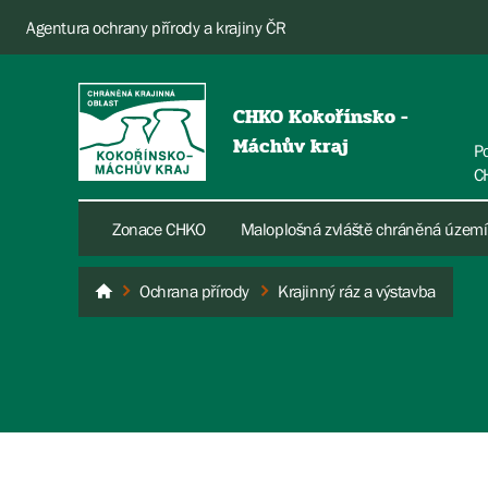
Agentura ochrany přírody a krajiny ČR
CHKO Kokořínsko -
Máchův kraj
P
C
Zonace CHKO
Maloplošná zvláště chráněná území
Ochrana přírody
Krajinný ráz a výstavba
Kokořínsko - Máchův kraj