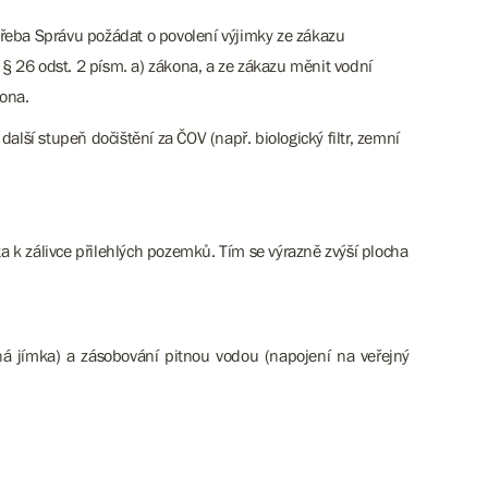
třeba Správu požádat o povolení výjimky ze zákazu
§ 26 odst. 2 písm. a) zákona, a ze zákazu měnit vodní
kona.
lší stupeň dočištění za ČOV (např. biologický filtr, zemní
 k zálivce přilehlých pozemků. Tím se výrazně zvýší plocha
lná jímka) a zásobování pitnou vodou (napojení na veřejný