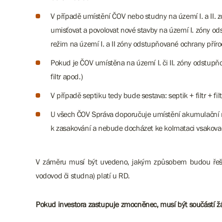
V případě umístění ČOV nebo studny na území I. a II.
umisťovat a povolovat nové stavby na území I. zóny o
režim na území I. a II zóny odstupňované ochrany přír
Pokud je ČOV umístěna na území I. či II. zóny odstupňo
filtr apod.)
V případě septiku tedy bude sestava: septik + filtr + filt
U všech ČOV Správa doporučuje umístění akumulační nád
k zasakování a nebude docházet ke kolmataci vsakovac
​​​​​​​V záměru musí být uvedeno, jakým způsobem budou ř
vodovod či studna) platí u RD.
Pokud investora zastupuje zmocněnec, musí být součástí ž