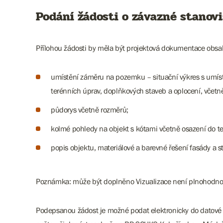
Podání žádosti o závazné stanov
​​​​​​Přílohou žádosti by měla být projektová dokumentace obsa
umístění záměru na pozemku – situační výkres s umíst
terénních úprav, doplňkových staveb a oplocení, včetně
půdorys včetně rozměrů;
kolmé pohledy na objekt s kótami včetně osazení do te
popis objektu, materiálové a barevné řešení fasády a 
​​​​​​Poznámka: může být doplněno Vizualizace není plnoh
Podepsanou žádost je možné podat elektronicky do datové