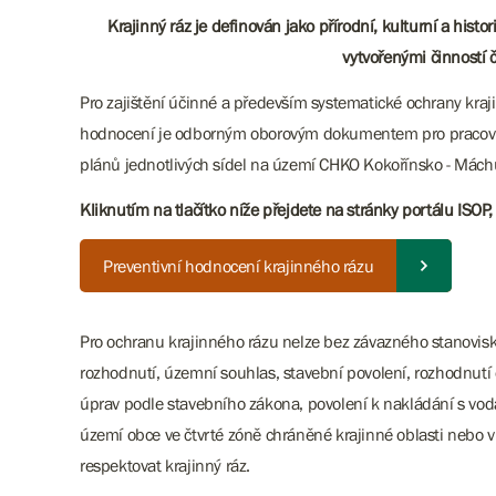
Krajinný ráz je definován jako přírodní, kulturní a hist
vytvořenými činností čl
Pro zajištění účinné a především systematické ochrany kraj
hodnocení je odborným oborovým dokumentem pro pracovní
plánů jednotlivých sídel na území CHKO Kokořínsko - Máchů
Kliknutím na tlačítko níže přejdete na stránky portálu ISOP
Preventivní hodnocení krajinného rázu
Pro ochranu krajinného rázu nelze bez závazného stanovisk
rozhodnutí, územní souhlas, stavební povolení, rozhodnutí 
úprav podle stavebního zákona, povolení k nakládání s voda
území obce ve čtvrté zóně chráněné krajinné oblasti nebo 
respektovat krajinný ráz.