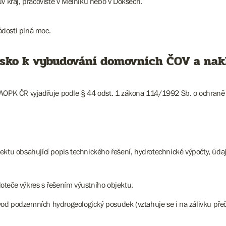
kraj, pracoviště v Mělníku nebo v Doksech.
ádosti plná moc.
isko k vybudování domovních ČOV a nak
PK ČR vyjadřuje podle § 44 odst. 1 zákona 114/1992 Sb. o ochraně př
ektu obsahující popis technického řešení, hydrotechnické výpočty, údaj
oteče výkres s řešením výustního objektu.
vod podzemních hydrogeologický posudek (vztahuje se i na zálivku př