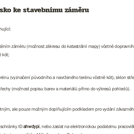
isko ke stavebnímu záměru
hující:
ěním záměru (možnost zákresu do katastrální mapy) včetně dopravního 
 kót;
rénu (vyznačení původního a navrženého terénu včetně kót), sklon stře
střechy (možnost popisu barev a materiálů přímo do výkresů pohledů).
odnotným, ale pouze možným doplňujícím podkladem pro vydání závaznéh
 schránky ID
ahwdypi
, nebo zaslat na elektronickou podatelnu pracovi