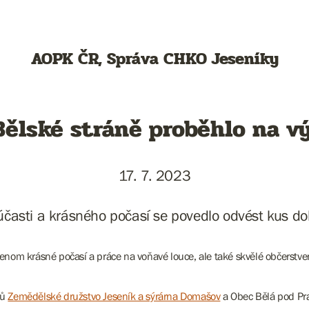
AOPK ČR, Správa CHKO Jeseníky
lské stráně proběhlo na výborno
17. 7. 2023
účasti a krásného počasí se povedlo odvést kus do
nom krásné počasí a práce na voňavé louce, ale také skvělé občerstve
rů
Zemědělské družstvo Jeseník a sýrárna Domašov
a Obec Bělá pod P