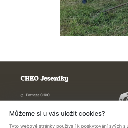
CHKO Jeseníky
Poznejte CHKO
Charakteristika oblasti
Můžeme si u vás uložit cookies?
Ochrana přírody
Potřebuji vyřídit
Tyto webové stránky používají k poskytování svých sl