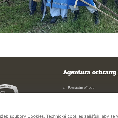
Agentura ochrany 
Poznávám přírodu
Potřebuji vyřídit
Chráníme přírodu a krajinu
Pečujeme o přírodu a krajinu
užeb soubory Cookies. Technické cookies zajišťují, aby se