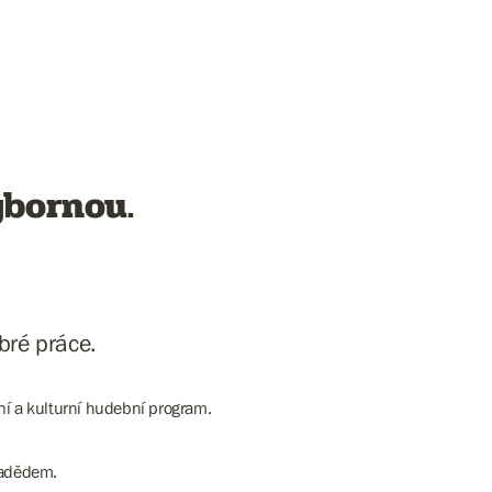
u. ​​​​​​​
bré práce.
ní a kulturní hudební program.
radědem.