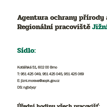
Agentura ochrany přírody 
Regionální pracoviště
Jižn
Sídlo:
Kotlářská 51, 602 00 Brno
T: 951 425 049, 951 425 045, 951 425 069
​​​E: jizni.morava@aopk.gov.cz
DS: ngbdyqr
Úřední hodiny všech pracovišť: