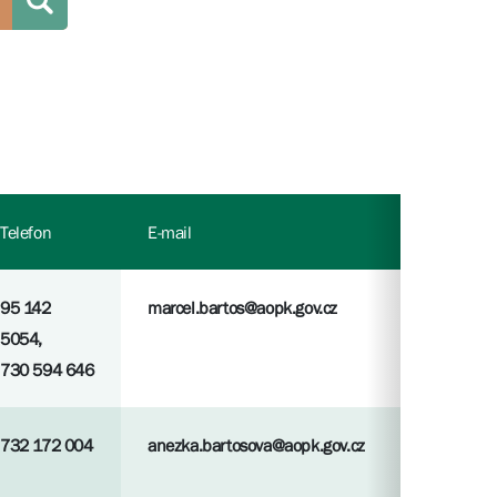
Telefon
E-mail
95 142
marcel.bartos@aopk.gov.cz
5054,
730 594 646
732 172 004
anezka.bartosova@aopk.gov.cz