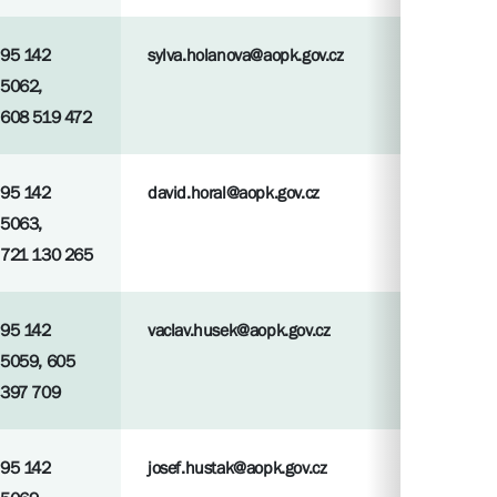
95 142
sylva.holanova@aopk.gov.cz
5062,
608 519 472
95 142
david.horal@aopk.gov.cz
5063,
721 130 265
95 142
vaclav.husek@aopk.gov.cz
5059, 605
397 709
95 142
josef.hustak@aopk.gov.cz