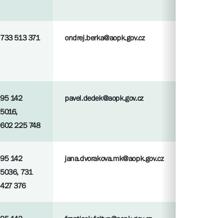
733 513 371
ondrej.berka@aopk.gov.cz
95 142
pavel.dedek@aopk.gov.cz
5016,
602 225 748
95 142
jana.dvorakova.mk@aopk.gov.cz
5036, 731
427 376