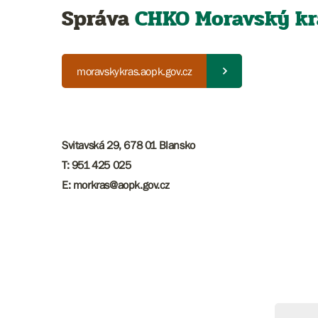
Správa
CHKO
Moravský kr
moravskykras.aopk.gov.cz
Svitavská 29, 678 01 Blansko
T: 951 425 025
E: ​​​morkras@aopk.gov.cz