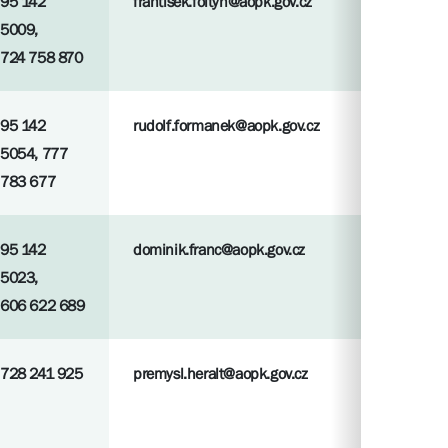
95 142
frantisek.foltyn@aopk.gov.cz
5009,
724 758 870
95 142
rudolf.formanek@aopk.gov.cz
5054, 777
783 677
95 142
dominik.franc@aopk.gov.cz
5023,
606 622 689
728 241 925
premysl.heralt@aopk.gov.cz