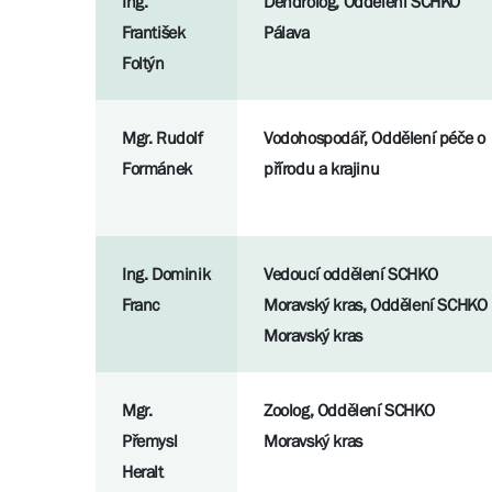
Ing.
Dendrolog, Oddělení SCHKO
František
Pálava
Foltýn
Mgr. Rudolf
Vodohospodář, Oddělení péče o
Formánek
přírodu a krajinu
Ing. Dominik
Vedoucí oddělení SCHKO
Franc
Moravský kras, Oddělení SCHKO
Moravský kras
Mgr.
Zoolog, Oddělení SCHKO
Přemysl
Moravský kras
Heralt