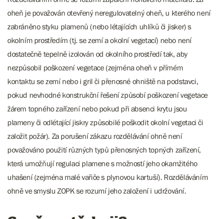
oheň je považován otevřený neregulovatelný oheň, u kterého není
zabráněno styku plamenů (nebo létajících uhlíků či jisker) s
okolním prostředím (tj. se zemí a okolní vegetací) nebo není
dostatečně tepelně izolován od okolního prostředí tak, aby
nezpůsobil poškození vegetace (zejména oheň v přímém
kontaktu se zemí nebo i gril či přenosné ohniště na podstavci,
pokud nevhodné konstrukční řešení způsobí poškození vegetace
žárem topného zařízení nebo pokud při absenci krytu jsou
plameny či odlétající jiskry způsobilé poškodit okolní vegetaci či
založit požár). Za porušení zákazu rozdělávání ohně není
považováno použití různých typů přenosných topných zařízení,
která umožňují regulaci plamene s možností jeho okamžitého
uhašení (zejména malé vařiče s plynovou kartuší). Rozděláváním
ohně ve smyslu ZOPK se rozumí jeho založení i udržování.