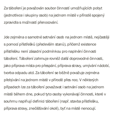
Za táboření je považován soubor činností umožňujících pobyt
(jednotlivce i skupiny osob) na jednom místě v přírodě spojený
zpravidla s možností přenocování.
Jde zejména o samotné setrvání osob na jednom místě, nejčastěji
s pomocí přístřešků (především stanů), přičemž existence
přístřešku není zásadní podmínkou pro naplnění činnosti
táboření. Táboření zahrnuje rovněž další doprovodné činnosti,
jako příprava místa pro přespání, příprava stravy, umývání nádobí,
tvorba odpadu atd. Za táboření se běžně považuje zejména
přebývání na jednom místě v přírodě přes noc. V některých
případech lze za táboření považovat i setrvání osob na jednom
místě během dne, pokud tyto osoby vykonávají činnosti, které v
souhrnu naplňují definici táboření (např. stavba přístřešku,
příprava stravy, znečišťování okolí), byť na místě nenocují.