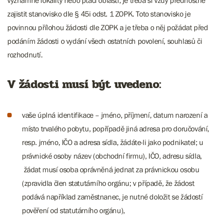
významné lokality nebo ptačí oblasti, je třeba si vždy přednostně
zajistit stanovisko dle § 45i odst. 1 ZOPK. Toto stanovisko je
povinnou přílohou žádosti dle ZOPK a je třeba o něj požádat před
podáním žádosti o vydání všech ostatních povolení, souhlasů či
rozhodnutí.
V žádosti musí být uvedeno:
vaše úplná identifikace – jméno, příjmení, datum narození a
místo trvalého pobytu, popřípadě jiná adresa pro doručování,
resp. jméno, IČO a adresa sídla, žádáte-li jako podnikatel; u
právnické osoby název (obchodní firmu), IČO, adresu sídla,
žádat musí osoba oprávněná jednat za právnickou osobu
(zpravidla člen statutárního orgánu; v případě, že žádost
podává například zaměstnanec, je nutné doložit se žádostí
pověření od statutárního orgánu),