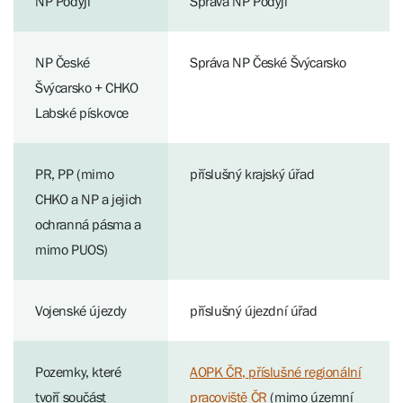
NP Podyjí
Správa NP Podyjí
NP České
Správa NP České Švýcarsko
Švýcarsko + CHKO
Labské pískovce
PR, PP (mimo
příslušný krajský úřad
CHKO a NP a jejich
ochranná pásma a
mimo PUOS)
Vojenské újezdy
příslušný újezdní úřad
Pozemky, které
AOPK ČR, příslušné regionální
tvoří součást
pracoviště ČR
(mimo územní