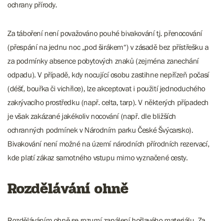
ochrany přírody.
Za táboření není považováno pouhé bivakování tj. přenocování
(přespání na jednu noc „pod širákem“) v zásadě bez přístřešku a
za podmínky absence pobytových znaků (zejména zanechání
odpadu). V případě, kdy nocující osobu zastihne nepřízeň počasí
(déšť, bouřka či vichřice), lze akceptovat i použití jednoduchého
zakrývacího prostředku (např. celta, tarp). V některých případech
je však zakázané jakékoliv nocování (např. dle bližších
ochranných podmínek v Národním parku České Švýcarsko).
Bivakování není možné na území národních přírodních rezervací,
kde platí zákaz samotného vstupu mimo vyznačené cesty.
Rozdělávání ohně
Rozděláváním ohně se rozumí zapálení hořlavého materiálu. Za