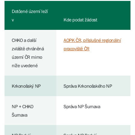
Dotčené území leží
v
Kde podat žádost
CHKO a další
AOPK ČR, příslušné regionální
zvláště chráněná
pracoviště ČR
území ČR mimo
níže uvedené
Krkonošský NP
Správa Krkonošského NP
NP + CHKO
Správa NP Šumava
Šumava