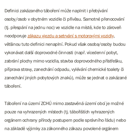
Definici zakázaného táboření může naplnit i přebývání
osoby/osob v obytném vozidle či přívěsu. Samotné přenocování
(tj. přespání na jednu noc) ve vozidle na místě, kde to zároveň
neodporuje
zákazu vjezdu a setrvání s motorovými vozidly
,
většinou tuto definici nenaplní. Pokud však osoba/osoby budou
vykonávat další doprovodné činnosti (např. vícedenní pobyt,
zabrání plochy mimo vozidla, stavba doprovodného přístřešku,
příprava stravy, zanechání odpadu, vylévání chemické toalety či
zanechání jiných pobytových znaků), může se jednat o zakázané
táboření.
Táboření na území ZCHÚ mimo zastavěná území obcí je možné
pouze na vyhrazených místech (tj. tábořištích vyhrazených
orgánem ochrany přírody postupem podle správního řádu) nebo
na základě výjimky za zákonného zákazu povolené orgánem