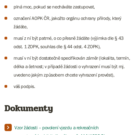
plná moc, pokud se necháváte zastupovat,
označení AOPK ČR, jakožto orgánu ochrany přírody, který
žádáte,
musí z ní být patrné, o co přesně žádáte (výjimka dle § 43
odst. 1 ZOPK, souhlas dle § 44 odst. 4 ZOPK),
musí v ní být dostatečně specifikován záměr (lokalita, termín,
délka a četnost; v případě žádosti o vyhrazení musí být mj.
uvedeno jakým způsobem chcete vyhrazení provést),
váš podpis.
Dokumenty
Vzor žádosti – povolení vjezdu a rekreačních