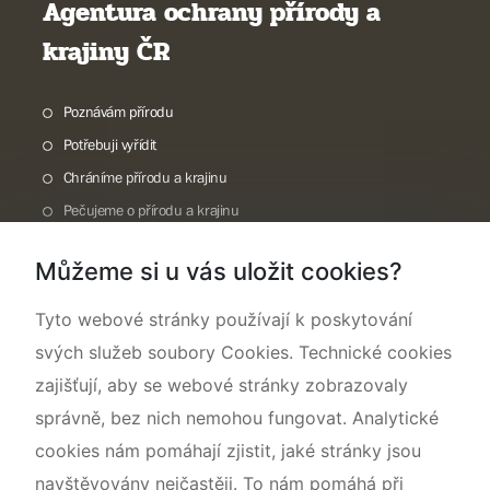
Agentura ochrany přírody a
krajiny ČR
Poznávám přírodu
Potřebuji vyřídit
Chráníme přírodu a krajinu
Pečujeme o přírodu a krajinu
Dokumentujeme přírodu
Můžeme si u vás uložit cookies?
O nás
Tyto webové stránky používají k poskytování
svých služeb soubory Cookies. Technické cookies
zajišťují, aby se webové stránky zobrazovaly
správně, bez nich nemohou fungovat. Analytické
cookies nám pomáhají zjistit, jaké stránky jsou
navštěvovány nejčastěji. To nám pomáhá při