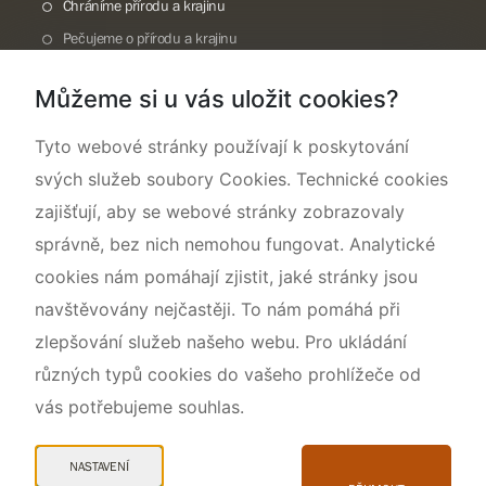
Chráníme přírodu a krajinu
Pečujeme o přírodu a krajinu
Dokumentujeme přírodu
Můžeme si u vás uložit cookies?
O nás
Tyto webové stránky používají k poskytování
svých služeb soubory Cookies. Technické cookies
zajišťují, aby se webové stránky zobrazovaly
správně, bez nich nemohou fungovat. Analytické
cookies nám pomáhají zjistit, jaké stránky jsou
navštěvovány nejčastěji. To nám pomáhá při
zlepšování služeb našeho webu. Pro ukládání
různých typů cookies do vašeho prohlížeče od
vás potřebujeme souhlas.
Mapa webu
Prohlášení o přístupnosti
NASTAVENÍ