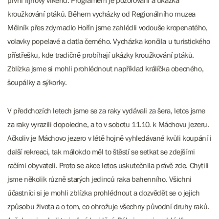
první říjnový víkend. Programem je pozorování a ukázka
kroužkování ptáků. Během vycházky od Regionálního muzea
Mělník přes zdymadlo Hořín jsme zahlédli vodouše kropenatého,
volavky popelavé a datla černého. Vycházka končila u turistického
přístřešku, kde tradičně probíhají ukázky kroužkování ptáků.
Zblízka jsme si mohli prohlédnout například králíčka obecného,
šoupálky a sýkorky.
V předchozích letech jsme se za raky vydávali za šera, letos jsme
za raky vyrazili dopoledne, a to v sobotu 11.10. k Máchovu jezeru.
Ačkoliv je Máchovo jezero v létě hojně vyhledávané kvůli koupání i
další rekreaci, tak málokdo měl to štěstí se setkat se zdejšími
račími obyvateli. Proto se akce letos uskutečnila právě zde. Chytili
jsme několik různě starých jedinců raka bahenního. Všichni
účastníci si je mohli zblízka prohlédnout a dozvědět se o jejich
způsobu života a o tom, co ohrožuje všechny původní druhy raků.