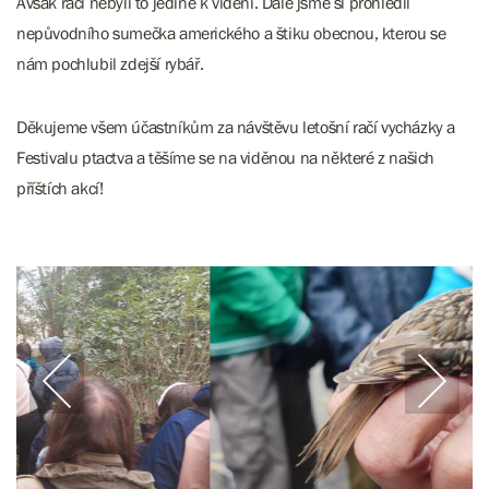
Avšak raci nebyli to jediné k vidění. Dále jsme si prohlédli
nepůvodního sumečka amerického a štiku obecnou, kterou se
nám pochlubil zdejší rybář.
Děkujeme všem účastníkům za návštěvu letošní račí vycházky a
Festivalu ptactva a těšíme se na viděnou na některé z našich
příštích akcí!