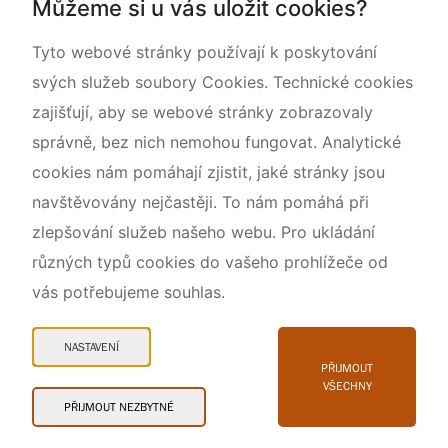
Můžeme si u vás uložit cookies?
O nás
Tyto webové stránky používají k poskytování
svých služeb soubory Cookies. Technické cookies
zajišťují, aby se webové stránky zobrazovaly
správně, bez nich nemohou fungovat. Analytické
cookies nám pomáhají zjistit, jaké stránky jsou
navštěvovány nejčastěji. To nám pomáhá při
zlepšování služeb našeho webu. Pro ukládání
různých typů cookies do vašeho prohlížeče od
vás potřebujeme souhlas.
Mapa webu
Prohlášení o přístupnosti
NASTAVENÍ
Cookies
PŘIJMOUT
VŠECHNY
Snadné čtení
PŘIJMOUT NEZBYTNÉ
© 2026 AOPK ČR