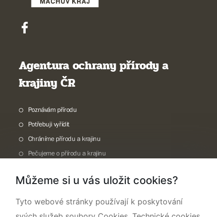
Agentura ochrany přírody a
krajiny ČR
Poznávám přírodu
Potřebuji vyřídit
Chráníme přírodu a krajinu
Pečujeme o přírodu a krajinu
Dokumentujeme přírodu
Můžeme si u vás uložit cookies?
O nás
Tyto webové stránky používají k poskytování
svých služeb soubory Cookies. Technické cookies