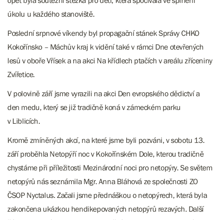
opět byla soutěžní stezka pro děti, která spočívala ve splnění
úkolu u každého stanoviště.
Poslední srpnové víkendy byl propagační stánek Správy CHKO
Kokořínsko – Máchův kraj k vidění také v rámci Dne otevřených
lesů v oboře Vřísek a na akci Na křídlech ptačích v areálu zříceniny
Zvířetice.
V polovině září jsme vyrazili na akci Den evropského dědictví a
den medu, který se již tradičně koná v zámeckém parku
v Liblicích.
Kromě zmíněných akcí, na které jsme byli pozváni, v sobotu 13.
září proběhla Netopýří noc v Kokořínském Dole, kterou tradičně
chystáme při příležitosti Mezinárodní noci pro netopýry. Se světem
netopýrů nás seznámila Mgr. Anna Bláhová ze společnosti ZO
ČSOP Nyctalus. Začali jsme přednáškou o netopýrech, která byla
zakončena ukázkou hendikepovaných netopýrů rezavých. Další