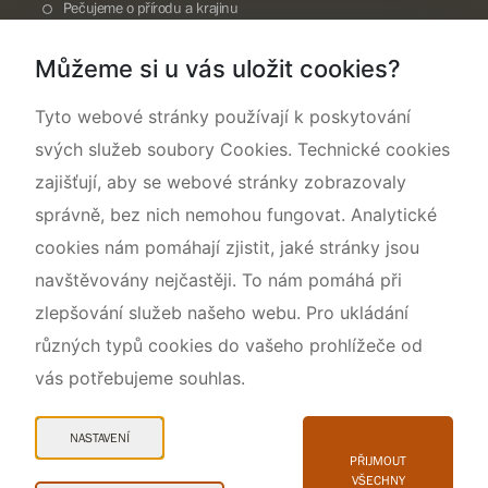
Pečujeme o přírodu a krajinu
Dokumentujeme přírodu
Můžeme si u vás uložit cookies?
O nás
Tyto webové stránky používají k poskytování
svých služeb soubory Cookies. Technické cookies
zajišťují, aby se webové stránky zobrazovaly
správně, bez nich nemohou fungovat. Analytické
cookies nám pomáhají zjistit, jaké stránky jsou
navštěvovány nejčastěji. To nám pomáhá při
zlepšování služeb našeho webu. Pro ukládání
různých typů cookies do vašeho prohlížeče od
vás potřebujeme souhlas.
Mapa webu
Prohlášení o přístupnosti
NASTAVENÍ
Cookies
PŘIJMOUT
VŠECHNY
Snadné čtení