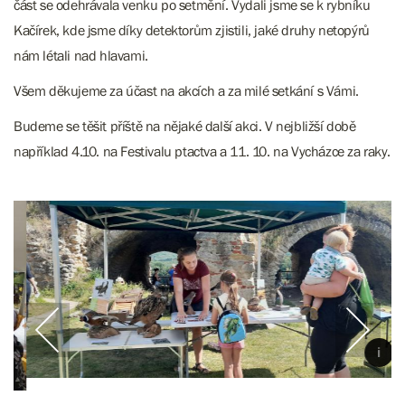
část se odehrávala venku po setmění. Vydali jsme se k rybníku
Kačírek, kde jsme díky detektorům zjistili, jaké druhy netopýrů
nám létali nad hlavami.
Všem děkujeme za účast na akcích a za milé setkání s Vámi.
Budeme se těšit příště na nějaké další akci. V nejbližší době
například 4.10. na Festivalu ptactva a 11. 10. na Vycházce za raky.